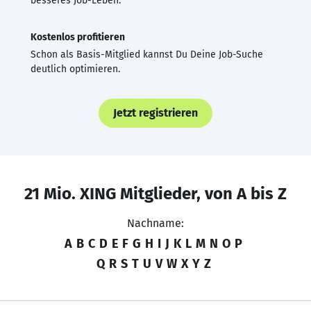
besseres Job-Leben.
Kostenlos profitieren
Schon als Basis-Mitglied kannst Du Deine Job-Suche
deutlich optimieren.
Jetzt registrieren
21 Mio. XING Mitglieder, von A bis Z
Nachname:
A
B
C
D
E
F
G
H
I
J
K
L
M
N
O
P
Q
R
S
T
U
V
W
X
Y
Z