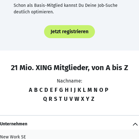
Schon als Basis-Mitglied kannst Du Deine Job-Suche
deutlich optimieren.
Jetzt registrieren
21 Mio. XING Mitglieder, von A bis Z
Nachname:
A
B
C
D
E
F
G
H
I
J
K
L
M
N
O
P
Q
R
S
T
U
V
W
X
Y
Z
Unternehmen
New Work SE