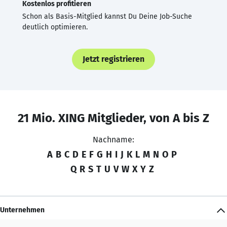
Kostenlos profitieren
Schon als Basis-Mitglied kannst Du Deine Job-Suche
deutlich optimieren.
Jetzt registrieren
21 Mio. XING Mitglieder, von A bis Z
Nachname:
A
B
C
D
E
F
G
H
I
J
K
L
M
N
O
P
Q
R
S
T
U
V
W
X
Y
Z
Unternehmen