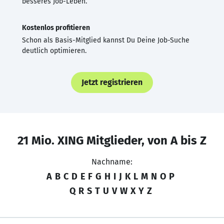
besseres Job-Leben.
Kostenlos profitieren
Schon als Basis-Mitglied kannst Du Deine Job-Suche
deutlich optimieren.
Jetzt registrieren
21 Mio. XING Mitglieder, von A bis Z
Nachname:
A
B
C
D
E
F
G
H
I
J
K
L
M
N
O
P
Q
R
S
T
U
V
W
X
Y
Z