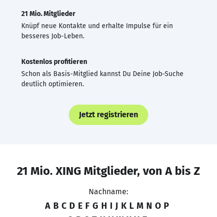
21 Mio. Mitglieder
Knüpf neue Kontakte und erhalte Impulse für ein
besseres Job-Leben.
Kostenlos profitieren
Schon als Basis-Mitglied kannst Du Deine Job-Suche
deutlich optimieren.
Jetzt registrieren
21 Mio. XING Mitglieder, von A bis Z
Nachname:
A
B
C
D
E
F
G
H
I
J
K
L
M
N
O
P