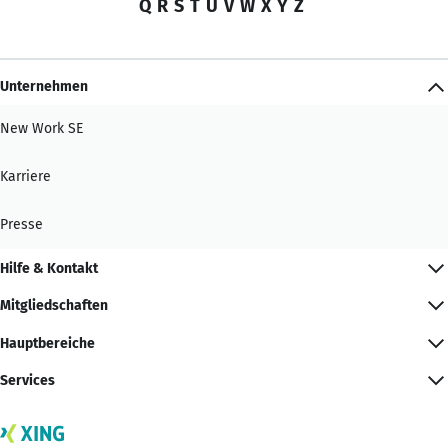
Q
R
S
T
U
V
W
X
Y
Z
Unternehmen
New Work SE
Karriere
Presse
Hilfe & Kontakt
Mitgliedschaften
Hauptbereiche
Services