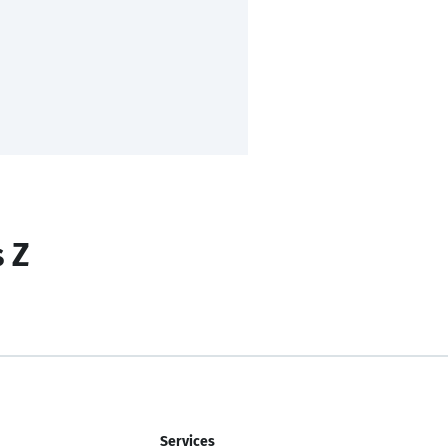
s Z
Services