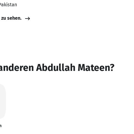
 Pakistan
e zu sehen.
 anderen Abdullah Mateen?
n