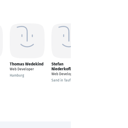
Thomas Wedekind
Stefan
Osman Bozdag
Niederkofler
Web Developer
Freelance Web
Web Developer
Developer
Hamburg
Sand in Taufers
Herne