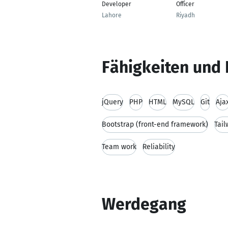
Developer
Officer
Lahore
Riyadh
Fähigkeiten und 
jQuery
PHP
HTML
MySQL
Git
Aja
Bootstrap (front-end framework)
Tail
Team work
Reliability
Werdegang