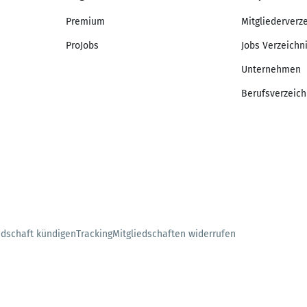
Premium
Mitgliederverz
ProJobs
Jobs Verzeichn
Unternehmen
Berufsverzeich
edschaft kündigen
Tracking
Mitgliedschaften widerrufen