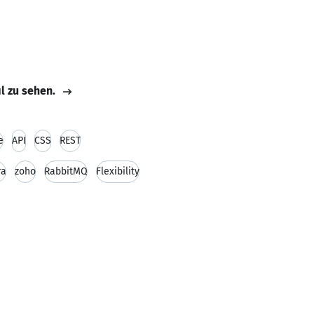
il zu sehen.
e
API
CSS
REST
ra
zoho
RabbitMQ
Flexibility