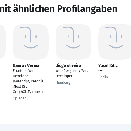
mit ähnlichen Profilangaben
Gaurav Verma
diogo oliveira
Yücel Kılıç
Frontend Web
Web Designer / Web
---
Developer -
Developer
Berlin
Javascript, React js
Hamburg
,Next JS ,
GraphQL,Typescript
Opladen