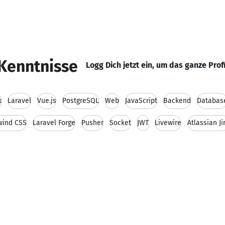
Kenntnisse
Logg Dich jetzt ein, um das ganze Prof
x
Laravel
Vue.js
PostgreSQL
Web
JavaScript
Backend
Databas
wind CSS
Laravel Forge
Pusher
Socket
JWT
Livewire
Atlassian Ji