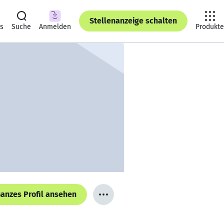
Stellenanzeige schalten
ts
Suche
Anmelden
Produkte
anzes Profil ansehen