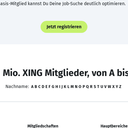
asis-Mitglied kannst Du Deine Job-Suche deutlich optimieren.
Jetzt registrieren
 Mio. XING Mitglieder, von A bi
Nachname:
A
B
C
D
E
F
G
H
I
J
K
L
M
N
O
P
Q
R
S
T
U
V
W
X
Y
Z
Mitgliedschaften
Hauptbereiche