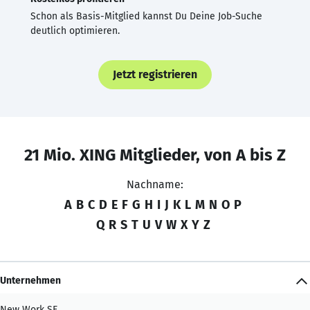
Schon als Basis-Mitglied kannst Du Deine Job-Suche
deutlich optimieren.
Jetzt registrieren
21 Mio. XING Mitglieder, von A bis Z
Nachname:
A
B
C
D
E
F
G
H
I
J
K
L
M
N
O
P
Q
R
S
T
U
V
W
X
Y
Z
Unternehmen
New Work SE