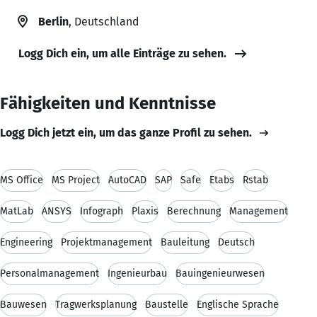
Berlin
, Deutschland
Logg Dich ein, um alle Einträge zu sehen.
Fähigkeiten und Kenntnisse
Logg Dich jetzt ein, um das ganze Profil zu sehen.
MS Office
MS Project
AutoCAD
SAP
Safe
Etabs
Rstab
MatLab
ANSYS
Infograph
Plaxis
Berechnung
Management
Engineering
Projektmanagement
Bauleitung
Deutsch
Personalmanagement
Ingenieurbau
Bauingenieurwesen
Bauwesen
Tragwerksplanung
Baustelle
Englische Sprache