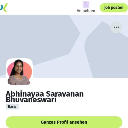
Job posten
Anmelden
Abhinayaa Saravanan
Bhuvaneswari
Basis
Ganzes Profil ansehen