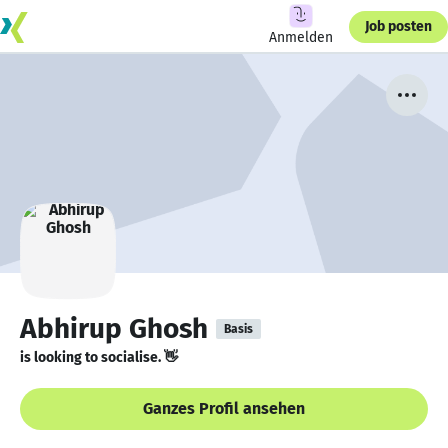
Job posten
Anmelden
Abhirup Ghosh
Basis
is looking to socialise. 👋
Ganzes Profil ansehen