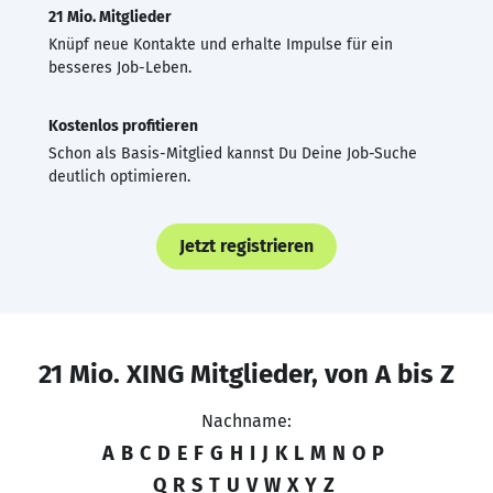
21 Mio. Mitglieder
Knüpf neue Kontakte und erhalte Impulse für ein
besseres Job-Leben.
Kostenlos profitieren
Schon als Basis-Mitglied kannst Du Deine Job-Suche
deutlich optimieren.
Jetzt registrieren
21 Mio. XING Mitglieder, von A bis Z
Nachname:
A
B
C
D
E
F
G
H
I
J
K
L
M
N
O
P
Q
R
S
T
U
V
W
X
Y
Z