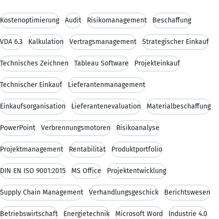
Kostenoptimierung
Audit
Risikomanagement
Beschaffung
VDA 6.3
Kalkulation
Vertragsmanagement
Strategischer Einkauf
Technisches Zeichnen
Tableau Software
Projekteinkauf
Technischer Einkauf
Lieferantenmanagement
Einkaufsorganisation
Lieferantenevaluation
Materialbeschaffung
PowerPoint
Verbrennungsmotoren
Risikoanalyse
Projektmanagement
Rentabilität
Produktportfolio
DIN EN ISO 9001:2015
MS Office
Projektentwicklung
Supply Chain Management
Verhandlungsgeschick
Berichtswesen
Betriebswirtschaft
Energietechnik
Microsoft Word
Industrie 4.0