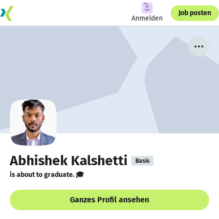
Job posten
Anmelden
Abhishek Kalshetti
Basis
is about to graduate. 🎓
Ganzes Profil ansehen