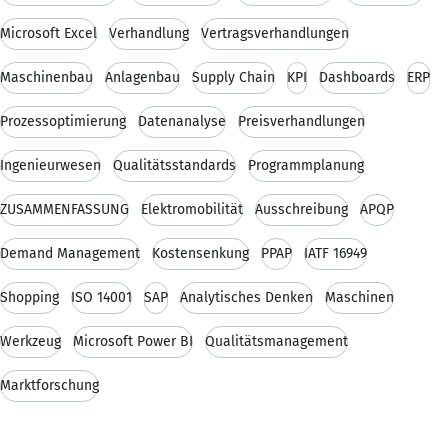
Microsoft Excel
Verhandlung
Vertragsverhandlungen
Maschinenbau
Anlagenbau
Supply Chain
KPI
Dashboards
ERP
Prozessoptimierung
Datenanalyse
Preisverhandlungen
Ingenieurwesen
Qualitätsstandards
Programmplanung
ZUSAMMENFASSUNG
Elektromobilität
Ausschreibung
APQP
Demand Management
Kostensenkung
PPAP
IATF 16949
Shopping
ISO 14001
SAP
Analytisches Denken
Maschinen
Werkzeug
Microsoft Power BI
Qualitätsmanagement
Marktforschung