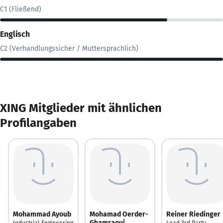
C1 (Fließend)
Englisch
C2 (Verhandlungssicher / Muttersprachlich)
XING Mitglieder mit ähnlichen
Profilangaben
Mohammad Ayoub
Mohamad Oerder-
Reiner Riedinger
Ghamraoui
Industrial Engineering
Lead 3rd Party