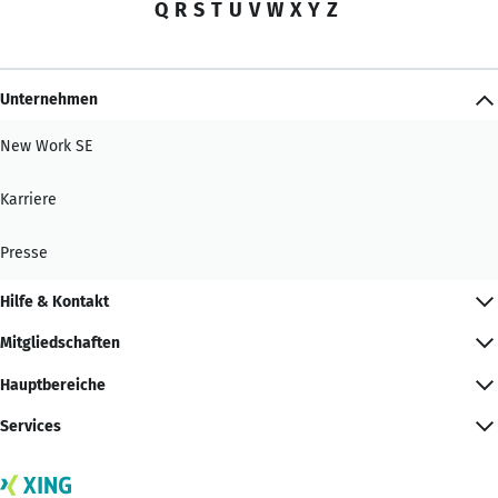
Q
R
S
T
U
V
W
X
Y
Z
Unternehmen
New Work SE
Karriere
Presse
Hilfe & Kontakt
Mitgliedschaften
Hauptbereiche
Services