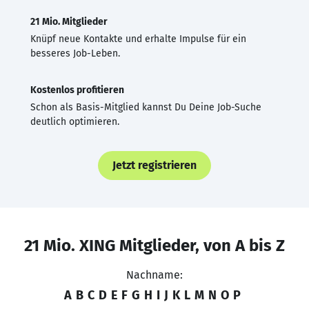
21 Mio. Mitglieder
Knüpf neue Kontakte und erhalte Impulse für ein
besseres Job-Leben.
Kostenlos profitieren
Schon als Basis-Mitglied kannst Du Deine Job-Suche
deutlich optimieren.
Jetzt registrieren
21 Mio. XING Mitglieder, von A bis Z
Nachname:
A
B
C
D
E
F
G
H
I
J
K
L
M
N
O
P