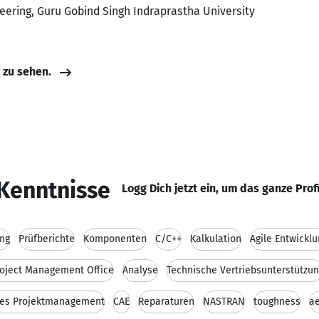
eering, Guru Gobind Singh Indraprastha University
e zu sehen.
Kenntnisse
Logg Dich jetzt ein, um das ganze Prof
ing
Prüfberichte
Komponenten
C/C++
Kalkulation
Agile Entwickl
oject Management Office
Analyse
Technische Vertriebsunterstützu
hes Projektmanagement
CAE
Reparaturen
NASTRAN
toughness
ae