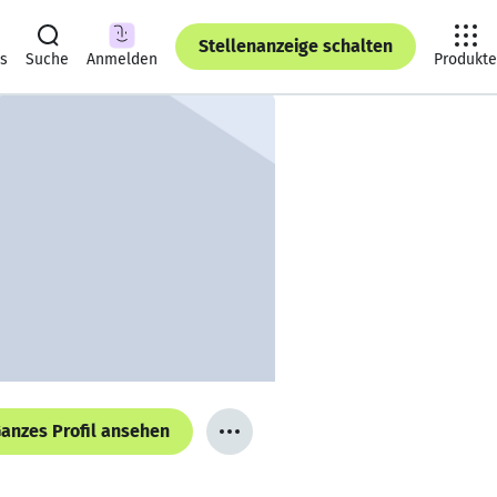
Stellenanzeige schalten
ts
Suche
Anmelden
Produkte
anzes Profil ansehen