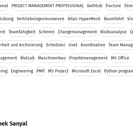
ional
PROJECT MANAGEMENT PROFESSIONAL
bathtub
fracture
Stre
icklung
Vertriebsingenieurwesen
Altair HyperMesh
Raumfahrt
Vis
ent
Teamfähigkeit
Scheren
Changemanagement
Risikoanalyse
Q
rheit und Archivierung
Scheduler
rivet
Koordination
Team Manag
nagement
MatLab
Maschinenbau
Projektmanagement
MS Office
ring
Engineering
PMP
MS Project
Microsoft Excel
Python program
hek Sanyal