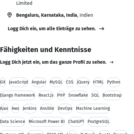
Limited
Bengaluru, Karnataka, India
, Indien
Logg Dich ein, um alle Einträge zu sehen.
Fähigkeiten und Kenntnisse
Logg Dich jetzt ein, um das ganze Profil zu sehen.
Git
JavaScript
Angular
MySQL
CSS
jQuery
HTML
Python
Django Framework
React.js
PHP
Snowflake
SQL
Bootstrap
Ajax
Aws
Jenkins
Ansible
DevOps
Machine Learning
Data Science
Microsoft Power BI
ChatGPT
PostgreSQL