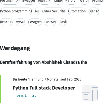
Postman API
Swagger
REST API
Linux
PyTorch
GenAI
Prompt
Python programming
ML
Cyber Security
Automation
Django
React JS
MySQl
Postgres
FastAPI
Flask
Werdegang
Berufserfahrung von Abshishek Chandra Jha
Bis heute
1 Jahr und 7 Monate, seit Feb. 2025
Python Full stack Developer
Infosys Limited