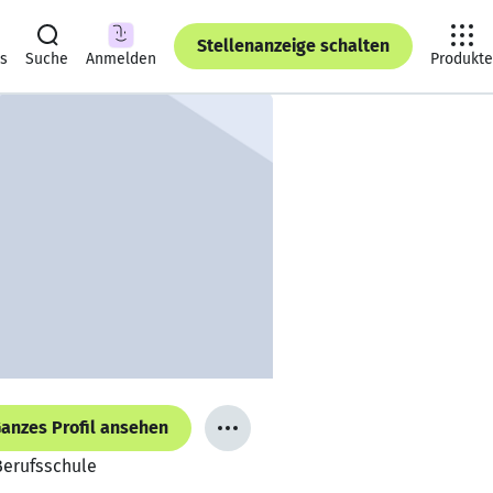
Stellenanzeige schalten
ts
Suche
Anmelden
Produkte
anzes Profil ansehen
Berufsschule