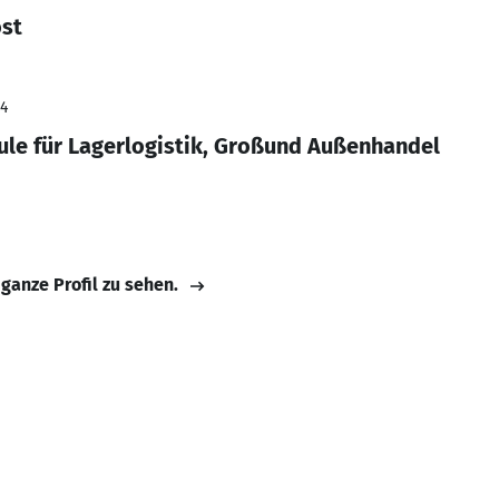
öst
24
ule für Lagerlogistik, Großund Außenhandel
 ganze Profil zu sehen.