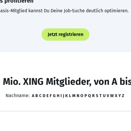
s profitieren
asis-Mitglied kannst Du Deine Job-Suche deutlich optimieren.
Jetzt registrieren
 Mio. XING Mitglieder, von A bi
Nachname:
A
B
C
D
E
F
G
H
I
J
K
L
M
N
O
P
Q
R
S
T
U
V
W
X
Y
Z