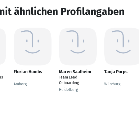
mit ähnlichen Profilangaben
Florian Humbs
Maren Saalheim
Tanja Purps
es
---
Team Lead
---
Onboarding
Amberg
Würzburg
Heidelberg