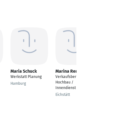
Maria Schuck
Marina Renner
Kathleen
Eberhardt
Werkstatt Planung
Verkaufsberater
Empfangskraft
Hochbau /
Hamburg
Innendienst
Stuttgart
Eichstätt