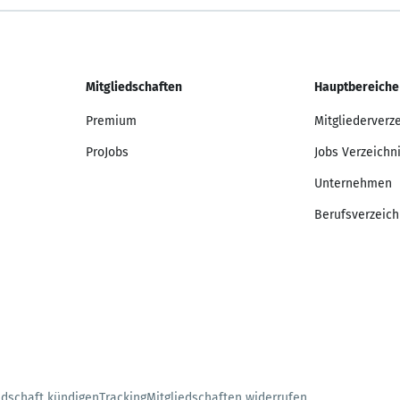
Mitgliedschaften
Hauptbereiche
Premium
Mitgliederverz
ProJobs
Jobs Verzeichn
Unternehmen
Berufsverzeich
edschaft kündigen
Tracking
Mitgliedschaften widerrufen