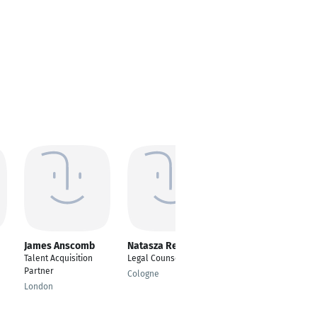
James Anscomb
Natasza Redondas
Simge Soto Carril
Talent Acquisition
Legal Counsel
---
Partner
Cologne
Hamburg
London