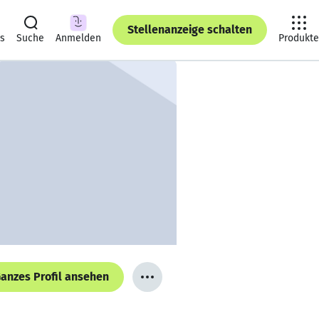
Stellenanzeige schalten
ts
Suche
Anmelden
Produkte
anzes Profil ansehen