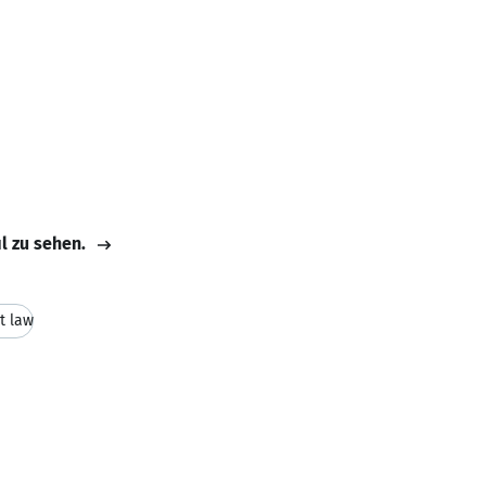
il zu sehen.
t law