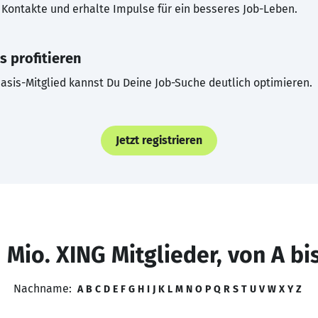
Kontakte und erhalte Impulse für ein besseres Job-Leben.
s profitieren
asis-Mitglied kannst Du Deine Job-Suche deutlich optimieren.
Jetzt registrieren
 Mio. XING Mitglieder, von A bi
Nachname:
A
B
C
D
E
F
G
H
I
J
K
L
M
N
O
P
Q
R
S
T
U
V
W
X
Y
Z