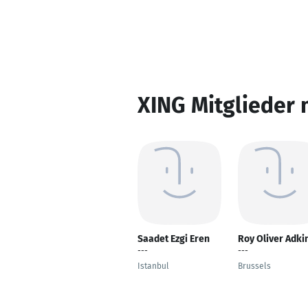
XING Mitglieder 
Saadet Ezgi Eren
Roy Oliver Adki
---
---
Istanbul
Brussels