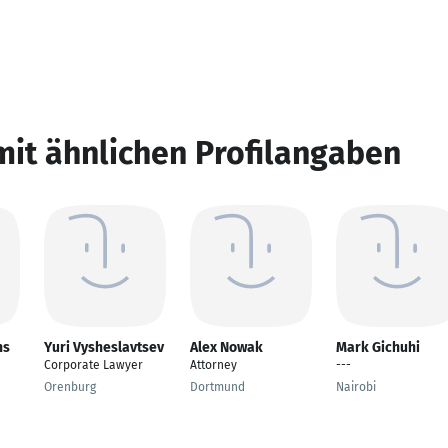
mit ähnlichen Profilangaben
ns
Yuri Vysheslavtsev
Alex Nowak
Mark Gichuhi
Corporate Lawyer
Attorney
---
Orenburg
Dortmund
Nairobi