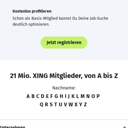
Kostenlos profitieren
Schon als Basis-Mitglied kannst Du Deine Job-Suche
deutlich optimieren.
Jetzt registrieren
21 Mio. XING Mitglieder, von A bis Z
Nachname:
A
B
C
D
E
F
G
H
I
J
K
L
M
N
O
P
Q
R
S
T
U
V
W
X
Y
Z
Unternehmen