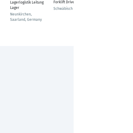
Forklift Driver
Lagerlogistik Leitung
Lagerlogistic
Lager
Schwäbisch Gmünd
Neustadt bei Coburg
Neunkirchen,
Saarland, Germany