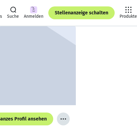
Stellenanzeige schalten
ts
Suche
Anmelden
Produkte
anzes Profil ansehen