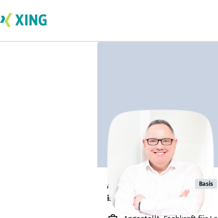
Adam Roeder
Basis
ist offen für Projekte. 🔎