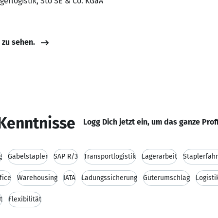
agerlogistik, Sto SE & Co. KGaA
e zu sehen.
Kenntnisse
Logg Dich jetzt ein, um das ganze Prof
g
Gabelstapler
SAP R/3
Transportlogistik
Lagerarbeit
Staplerfah
fice
Warehousing
IATA
Ladungssicherung
Güterumschlag
Logisti
t
Flexibilität