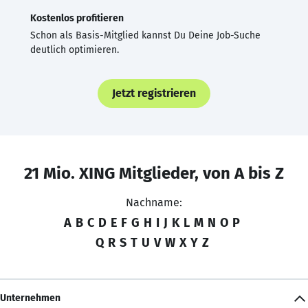
Kostenlos profitieren
Schon als Basis-Mitglied kannst Du Deine Job-Suche
deutlich optimieren.
Jetzt registrieren
21 Mio. XING Mitglieder, von A bis Z
Nachname:
A
B
C
D
E
F
G
H
I
J
K
L
M
N
O
P
Q
R
S
T
U
V
W
X
Y
Z
Unternehmen