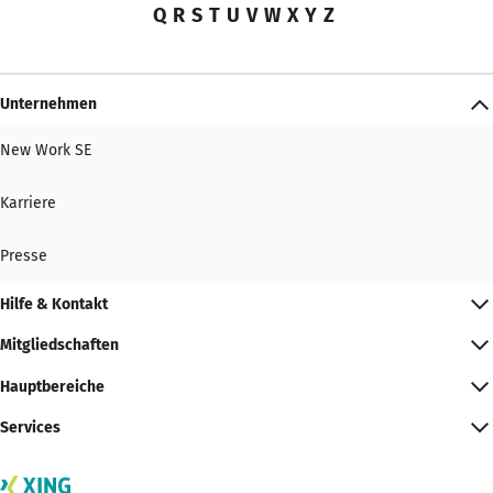
Q
R
S
T
U
V
W
X
Y
Z
Unternehmen
New Work SE
Karriere
Presse
Hilfe & Kontakt
Mitgliedschaften
Hauptbereiche
Services