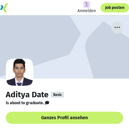
Job posten
Anmelden
Aditya Date
Basis
is about to graduate. 🎓
Ganzes Profil ansehen