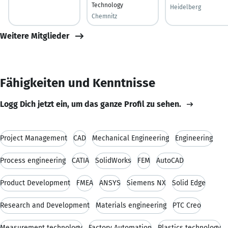
Technology
Heidelberg
Chemnitz
Weitere Mitglieder
Fähigkeiten und Kenntnisse
Logg Dich jetzt ein, um das ganze Profil zu sehen.
Project Management
CAD
Mechanical Engineering
Engineering
Process engineering
CATIA
SolidWorks
FEM
AutoCAD
Product Development
FMEA
ANSYS
Siemens NX
Solid Edge
Research and Development
Materials engineering
PTC Creo
Measurement technology
Factory Automation
Plastics technology