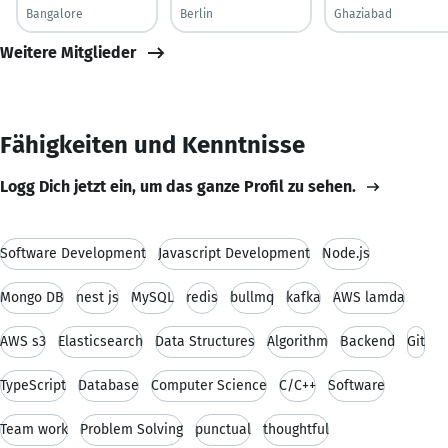
Bangalore
Berlin
Ghaziabad
Weitere Mitglieder
Fähigkeiten und Kenntnisse
Logg Dich jetzt ein, um das ganze Profil zu sehen.
Software Development
Javascript Development
Node.js
Mongo DB
nest js
MySQL
redis
bullmq
kafka
AWS lamda
AWS s3
Elasticsearch
Data Structures
Algorithm
Backend
Git
TypeScript
Database
Computer Science
C/C++
Software
Team work
Problem Solving
punctual
thoughtful