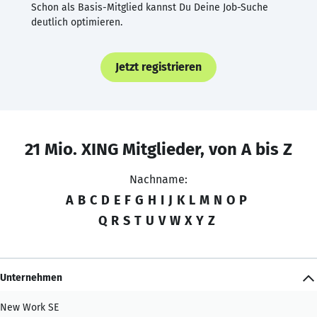
Schon als Basis-Mitglied kannst Du Deine Job-Suche
deutlich optimieren.
Jetzt registrieren
21 Mio. XING Mitglieder, von A bis Z
Nachname:
A
B
C
D
E
F
G
H
I
J
K
L
M
N
O
P
Q
R
S
T
U
V
W
X
Y
Z
Unternehmen
New Work SE