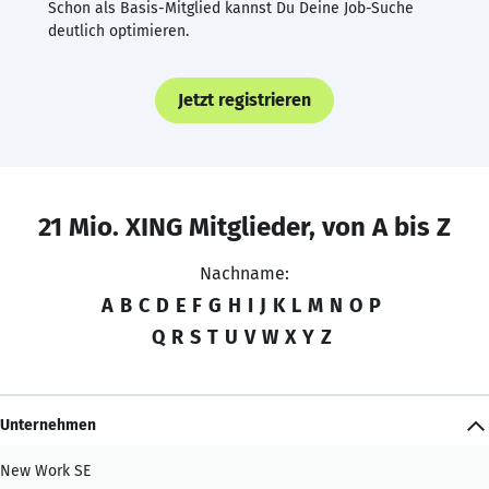
Schon als Basis-Mitglied kannst Du Deine Job-Suche
deutlich optimieren.
Jetzt registrieren
21 Mio. XING Mitglieder, von A bis Z
Nachname:
A
B
C
D
E
F
G
H
I
J
K
L
M
N
O
P
Q
R
S
T
U
V
W
X
Y
Z
Unternehmen
New Work SE