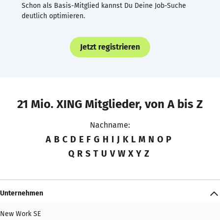
Schon als Basis-Mitglied kannst Du Deine Job-Suche
deutlich optimieren.
Jetzt registrieren
21 Mio. XING Mitglieder, von A bis Z
Nachname:
A
B
C
D
E
F
G
H
I
J
K
L
M
N
O
P
Q
R
S
T
U
V
W
X
Y
Z
Unternehmen
New Work SE