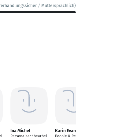
Verhandlungssicher / Muttersprachlich)
Ina Michel
Karin Evans
Michelle Plat
ei
Personalsachbearbei
People & Recruiting
Personalsachbearbei