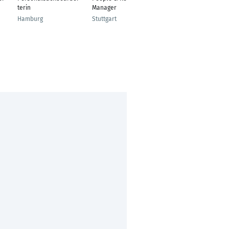
terin
Manager
terin
Hamburg
Stuttgart
Norderstedt