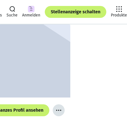
Stellenanzeige schalten
ts
Suche
Anmelden
Produkte
anzes Profil ansehen