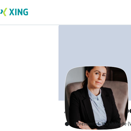
Adrianna Foks-So
Ehrenamt, 1. Vorsitzende 