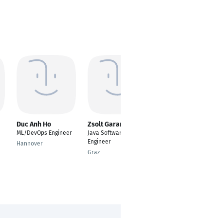
Duc Anh Ho
Zsolt Garamszegi
Danial Ahmad
ML/DevOps Engineer
Java Software
Senior Cloud
Engineer
Consultant
Hannover
Graz
Nidda