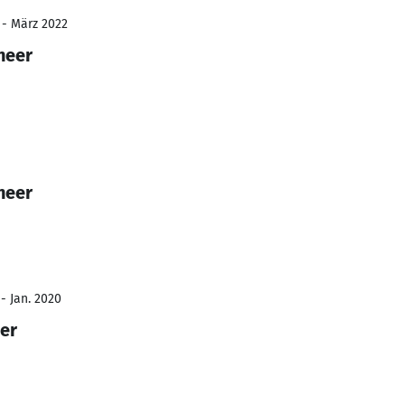
 - März 2022
neer
neer
- Jan. 2020
er