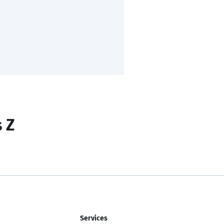
s Z
Services