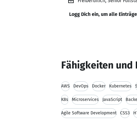
Freiberuflich, Senior Fulls
Logg Dich ein, um alle Einträg
Fähigkeiten und 
AWS
DevOps
Docker
Kubernetes
K8s
Microservices
JavaScript
Back
Agile Software Development
CSS3
H