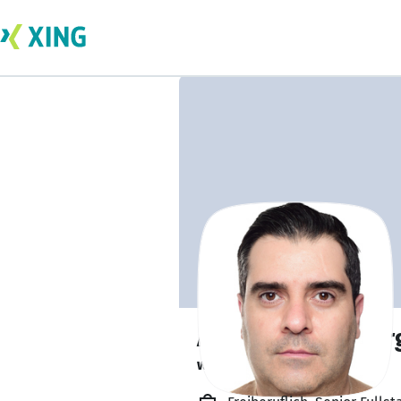
Afshin Hamedbar
will be available soon. 🕒