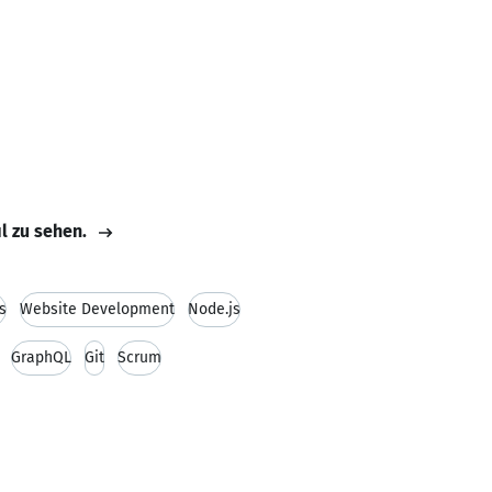
il zu sehen.
s
Website Development
Node.js
GraphQL
Git
Scrum