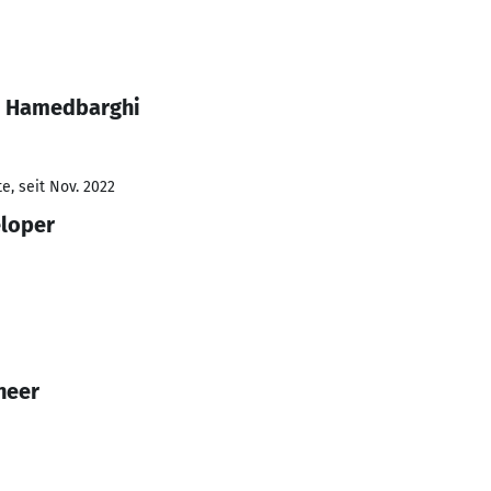
n Hamedbarghi
e, seit Nov. 2022
eloper
neer