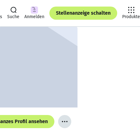
Stellenanzeige schalten
ts
Suche
Anmelden
Produkte
anzes Profil ansehen