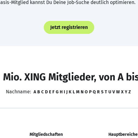
asis-Mitglied kannst Du Deine Job-Suche deutlich optimieren.
Jetzt registrieren
 Mio. XING Mitglieder, von A bi
Nachname:
A
B
C
D
E
F
G
H
I
J
K
L
M
N
O
P
Q
R
S
T
U
V
W
X
Y
Z
Mitgliedschaften
Hauptbereiche