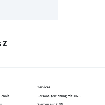
s Z
Services
eichnis
Personalgewinnung mit XING
is
Werben auf XING