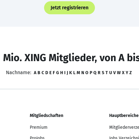
Jetzt registrieren
 Mio. XING Mitglieder, von A bi
Nachname:
A
B
C
D
E
F
G
H
I
J
K
L
M
N
O
P
Q
R
S
T
U
V
W
X
Y
Z
Mitgliedschaften
Hauptbereiche
Premium
Mitgliederverz
ProJobs
Jobs Verzeichn