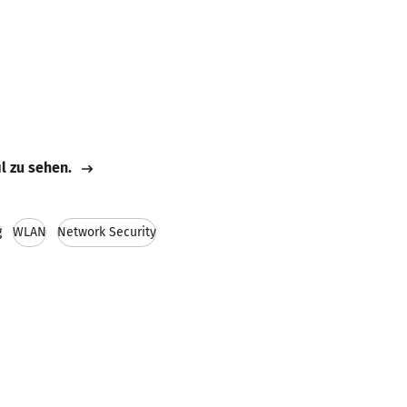
il zu sehen.
g
WLAN
Network Security