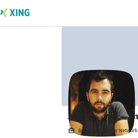
Ahmad ElHozaye
Angestellt, Senior Network