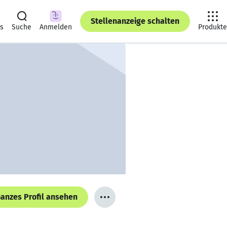
Stellenanzeige schalten
ts
Suche
Anmelden
Produkte
anzes Profil ansehen