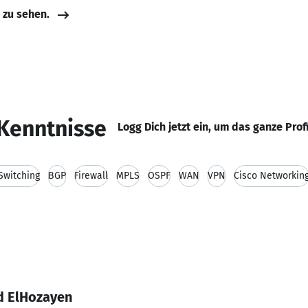
e zu sehen.
Kenntnisse
Logg Dich jetzt ein, um das ganze Prof
Switching
BGP
Firewall
MPLS
OSPF
WAN
VPN
Cisco Networkin
d ElHozayen