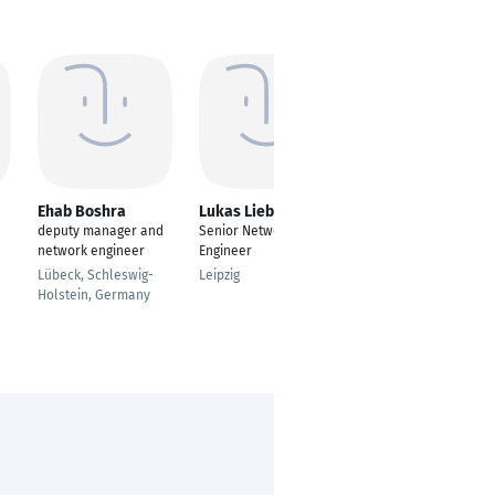
Ehab Boshra
Lukas Liebig
Dominik Jonas
deputy manager and
Senior Network
Network Engineer
network engineer
Engineer
Winterthur
Lübeck, Schleswig-
Leipzig
Holstein, Germany