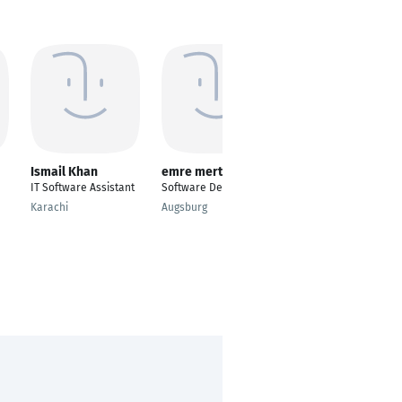
Ismail Khan
emre mert
Marcel Raslan
IT Software Assistant
Software Developer
Senior IT Consultant
Karachi
Augsburg
Frankfurt am Main