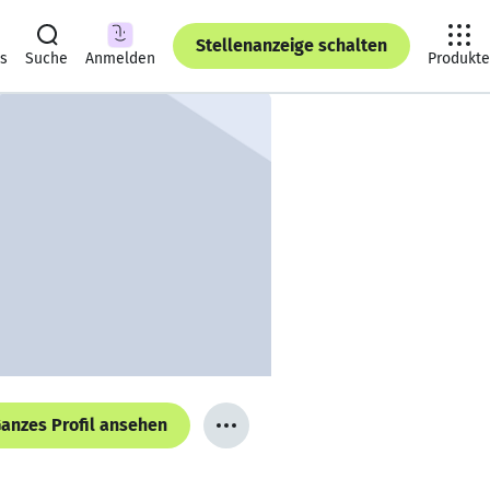
Stellenanzeige schalten
ts
Suche
Anmelden
Produkte
anzes Profil ansehen