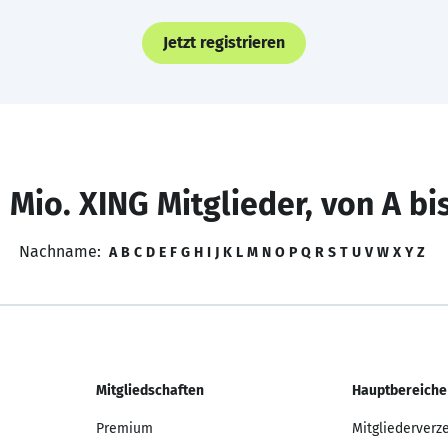
Jetzt registrieren
 Mio. XING Mitglieder, von A bi
Nachname:
A
B
C
D
E
F
G
H
I
J
K
L
M
N
O
P
Q
R
S
T
U
V
W
X
Y
Z
Mitgliedschaften
Hauptbereiche
Premium
Mitgliederverz