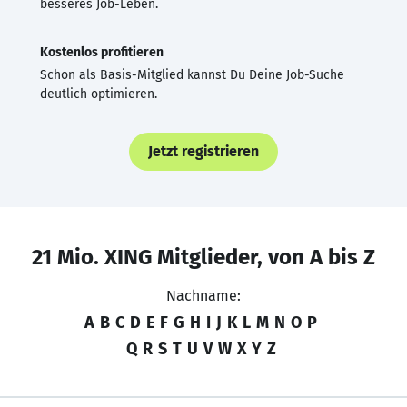
besseres Job-Leben.
Kostenlos profitieren
Schon als Basis-Mitglied kannst Du Deine Job-Suche
deutlich optimieren.
Jetzt registrieren
21 Mio. XING Mitglieder, von A bis Z
Nachname:
A
B
C
D
E
F
G
H
I
J
K
L
M
N
O
P
Q
R
S
T
U
V
W
X
Y
Z