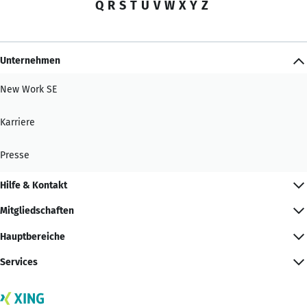
Q
R
S
T
U
V
W
X
Y
Z
Unternehmen
New Work SE
Karriere
Presse
Hilfe & Kontakt
Mitgliedschaften
Hauptbereiche
Services