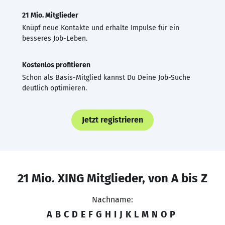
21 Mio. Mitglieder
Knüpf neue Kontakte und erhalte Impulse für ein
besseres Job-Leben.
Kostenlos profitieren
Schon als Basis-Mitglied kannst Du Deine Job-Suche
deutlich optimieren.
Jetzt registrieren
21 Mio. XING Mitglieder, von A bis Z
Nachname:
A
B
C
D
E
F
G
H
I
J
K
L
M
N
O
P