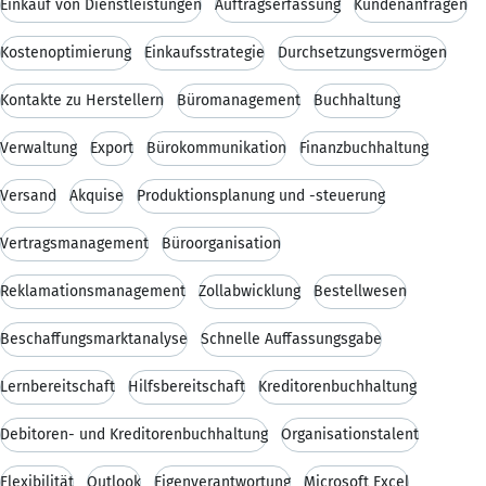
Einkauf von Dienstleistungen
Auftragserfassung
Kundenanfragen
Kostenoptimierung
Einkaufsstrategie
Durchsetzungsvermögen
Kontakte zu Herstellern
Büromanagement
Buchhaltung
Verwaltung
Export
Bürokommunikation
Finanzbuchhaltung
Versand
Akquise
Produktionsplanung und -steuerung
Vertragsmanagement
Büroorganisation
Reklamationsmanagement
Zollabwicklung
Bestellwesen
Beschaffungsmarktanalyse
Schnelle Auffassungsgabe
Lernbereitschaft
Hilfsbereitschaft
Kreditorenbuchhaltung
Debitoren- und Kreditorenbuchhaltung
Organisationstalent
Flexibilität
Outlook
Eigenverantwortung
Microsoft Excel