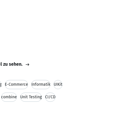
il zu sehen.
g
E-Commerce
Informatik
UIKit
combine
Unit Testing
CI/CD