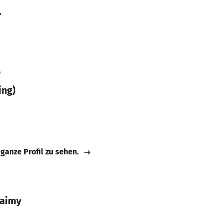
r
9
ing)
 ganze Profil zu sehen.
laimy