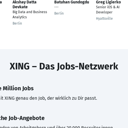
a
Akshay Datta
Batuhan Gundogdu
Greg Ligierko
Devkate
---
Senior iOS & AI
Big Data and Business
Developer
Berlin
Analytics
Hyattsville
Berlin
XING – Das Jobs-Netzwerk
 Million Jobs
t XING genau den Job, der wirklich zu Dir passt.
che Job-Angebote
inden von Arbeitgebern und über 20.000 Recruiter·innen.