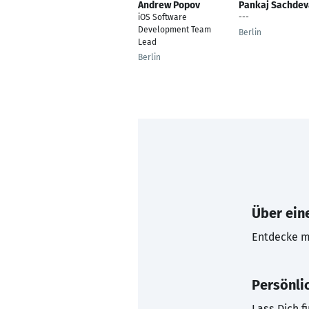
Andrew Popov
Pankaj Sachdev
iOS Software
---
Development Team
Berlin
Lead
Berlin
Über eine
Entdecke mi
Persönli
Lass Dich f