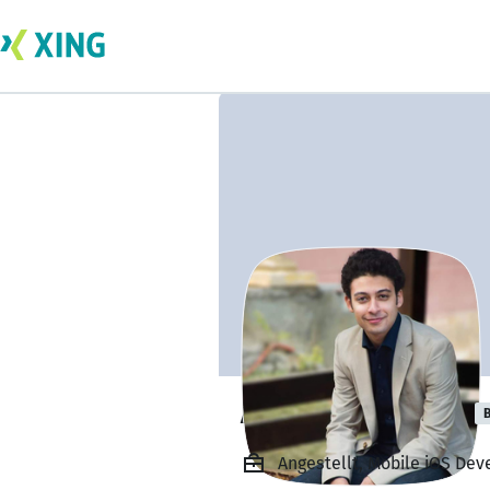
Ahmed Elelaimy
B
Angestellt, Mobile iOS Dev