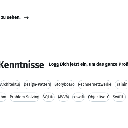
e zu sehen.
Kenntnisse
Logg Dich jetzt ein, um das ganze Prof
Architektur
Design-Pattern
Storyboard
Rechnernetzwerke
Trainin
ithm
Problem Solving
SQLite
MVVM
rxswift
Objective-C
SwiftUI