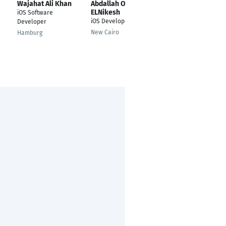
Wajahat Ali Khan
Abdallah Omar
sanjeet kumar
ELNikesh
sinha
iOS Software
iOS Developer
iOS Developer
Developer
New Cairo
Berlin
Hamburg