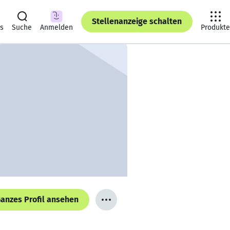
Stellenanzeige schalten
ts
Suche
Anmelden
Produkte
anzes Profil ansehen