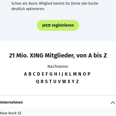
Schon als Basis-Mitglied kannst Du Deine Job-Suche
deutlich optimieren.
Jetzt registrieren
21 Mio. XING Mitglieder, von A bis Z
Nachname:
A
B
C
D
E
F
G
H
I
J
K
L
M
N
O
P
Q
R
S
T
U
V
W
X
Y
Z
Unternehmen
New Work SE