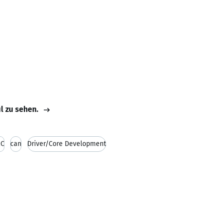
il zu sehen.
2C
can
Driver/Core Development