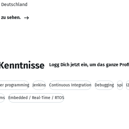
, Deutschland
e zu sehen.
Kenntnisse
Logg Dich jetzt ein, um das ganze Prof
ler programming
Jenkins
Continuous Integration
Debugging
spi
I
ems
Embedded / Real-Time / RTOS