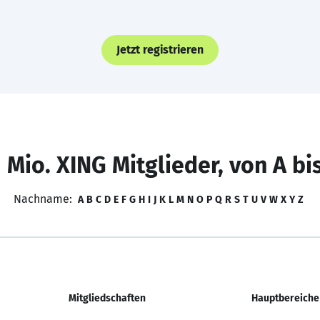
Jetzt registrieren
 Mio. XING Mitglieder, von A bi
Nachname:
A
B
C
D
E
F
G
H
I
J
K
L
M
N
O
P
Q
R
S
T
U
V
W
X
Y
Z
Mitgliedschaften
Hauptbereiche