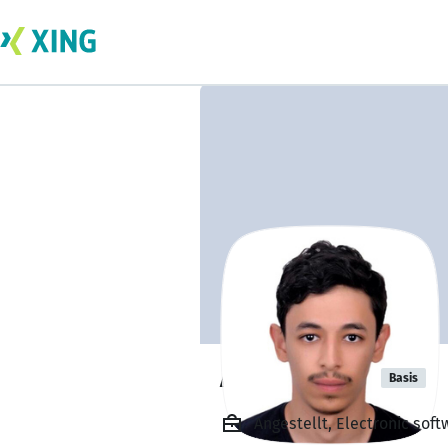
Aiman Ouali
Basis
Angestellt, Electronic so