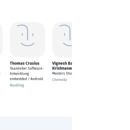
Thomas Crusius
Vignesh Balaji
shamkumar rajput
Krishnaswamy
Teamleiter Software-
Senior Software
Masters Student
c
Entwicklung
Develope-3
embedded / Android
Chemnitz
Munich
Raubling