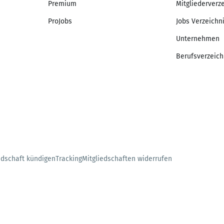
Premium
Mitgliederverz
ProJobs
Jobs Verzeichn
Unternehmen
Berufsverzeich
edschaft kündigen
Tracking
Mitgliedschaften widerrufen