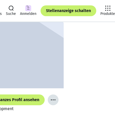
Stellenanzeige schalten
ts
Suche
Anmelden
Produkte
anzes Profil ansehen
elopment