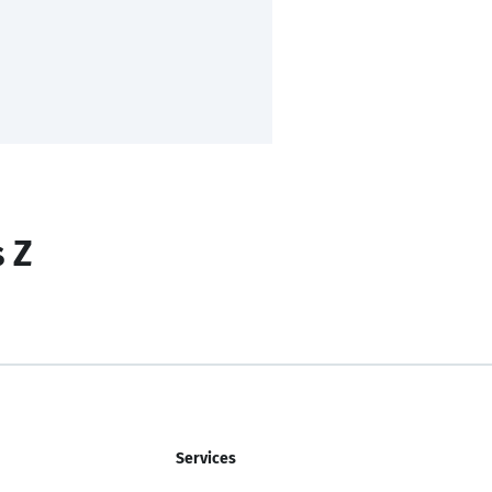
s Z
Services