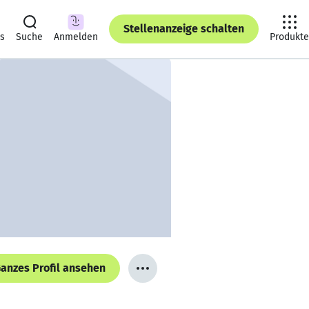
Stellenanzeige schalten
ts
Suche
Anmelden
Produkte
anzes Profil ansehen