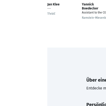
Jan Klee
Yannick
Boedecker
---
Assistant to the C
Třebíč
Ramstein-Miesen
Über eine
Entdecke mi
Persönli