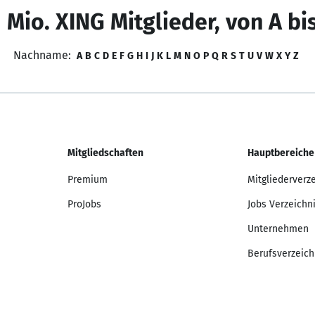
 Mio. XING Mitglieder, von A bi
Nachname:
A
B
C
D
E
F
G
H
I
J
K
L
M
N
O
P
Q
R
S
T
U
V
W
X
Y
Z
Mitgliedschaften
Hauptbereiche
Premium
Mitgliederverz
ProJobs
Jobs Verzeichn
Unternehmen
Berufsverzeich