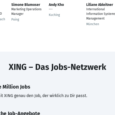
Simone Blumoser
Andy Kho
Liliane Ableitner
Marketing Operations
---
International
EO
Manager
Information System
Kuching
Management
bach
Poing
München
XING – Das Jobs-Netzwerk
 Million Jobs
t XING genau den Job, der wirklich zu Dir passt.
che Job-Angebote