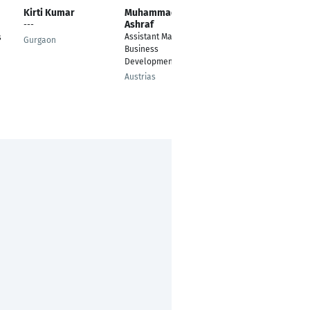
Kirti Kumar
Muhammad Awais
Sudhir Parmar
Ashraf
---
Assistant Business
Assistant Manager
s
Development
Gurgaon
Business
Manager / Business
Development
consultant (Europe)
Austrias
Gandhinagar