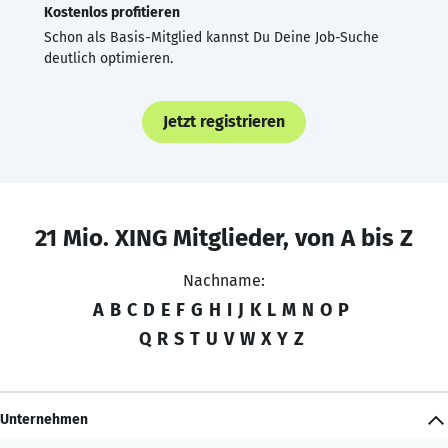
Kostenlos profitieren
Schon als Basis-Mitglied kannst Du Deine Job-Suche
deutlich optimieren.
Jetzt registrieren
21 Mio. XING Mitglieder, von A bis Z
Nachname:
A
B
C
D
E
F
G
H
I
J
K
L
M
N
O
P
Q
R
S
T
U
V
W
X
Y
Z
Unternehmen