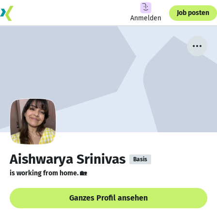
Job posten
Anmelden
Aishwarya Srinivas
Basis
is working from home. 🏡
Ganzes Profil ansehen