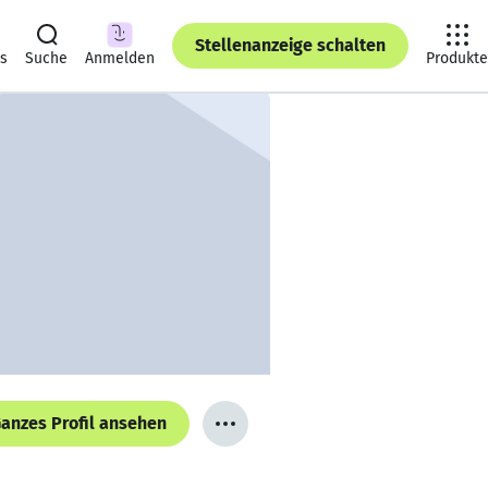
Stellenanzeige schalten
ts
Suche
Anmelden
Produkte
anzes Profil ansehen