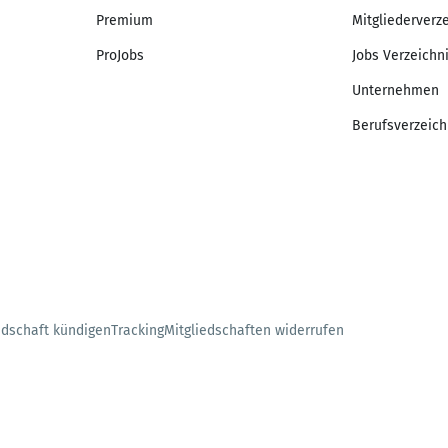
Premium
Mitgliederverz
ProJobs
Jobs Verzeichn
Unternehmen
Berufsverzeich
edschaft kündigen
Tracking
Mitgliedschaften widerrufen