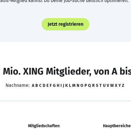
asis-Mitglied kannst Du Deine Job-Suche deutlich optimieren.
Jetzt registrieren
 Mio. XING Mitglieder, von A bi
Nachname:
A
B
C
D
E
F
G
H
I
J
K
L
M
N
O
P
Q
R
S
T
U
V
W
X
Y
Z
Mitgliedschaften
Hauptbereiche