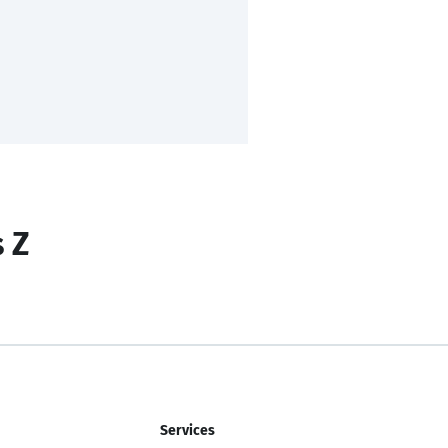
s Z
Services