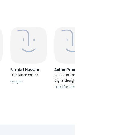
Faridat Hassan
Anton Pronenko
Eduard Wensler
Freelance Writer
Senior Brand- und
Senior Digital
Digitaldesigner
Marketing Manager
Osogbo
Frankfurt am Main
Hannover