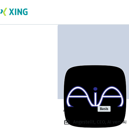
Aivers Ai
Basis
Angestellt, CEO, AI vers AI