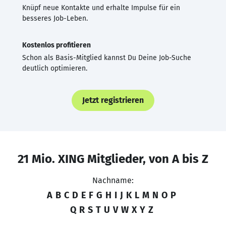
Knüpf neue Kontakte und erhalte Impulse für ein
besseres Job-Leben.
Kostenlos profitieren
Schon als Basis-Mitglied kannst Du Deine Job-Suche
deutlich optimieren.
Jetzt registrieren
21 Mio. XING Mitglieder, von A bis Z
Nachname:
A
B
C
D
E
F
G
H
I
J
K
L
M
N
O
P
Q
R
S
T
U
V
W
X
Y
Z