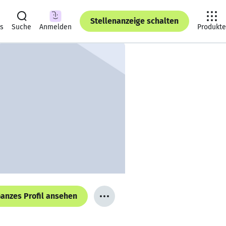
Stellenanzeige schalten
ts
Suche
Anmelden
Produkte
anzes Profil ansehen