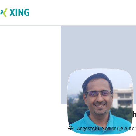
Akaash Chandras
Angestellt, Senior QA Auto