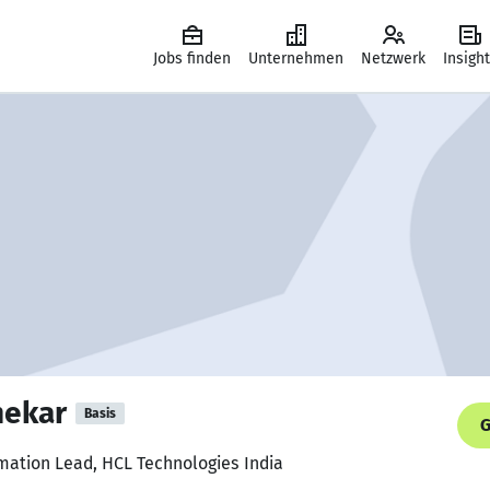
Jobs finden
Unternehmen
Netzwerk
Insigh
hekar
Basis
G
mation Lead, HCL Technologies India