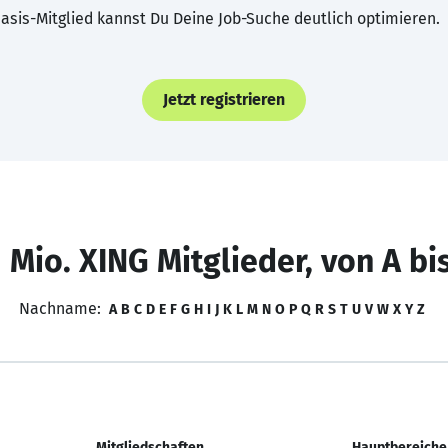
asis-Mitglied kannst Du Deine Job-Suche deutlich optimieren.
Jetzt registrieren
 Mio. XING Mitglieder, von A bi
Nachname:
A
B
C
D
E
F
G
H
I
J
K
L
M
N
O
P
Q
R
S
T
U
V
W
X
Y
Z
Mitgliedschaften
Hauptbereiche