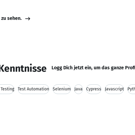
e zu sehen.
Kenntnisse
Logg Dich jetzt ein, um das ganze Prof
 Testing
Test Automation
Selenium
Java
Cypress
Javascript
Pyt