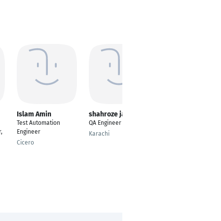
Islam Amin
shahroze janjua
Sharique Akhtar
Test Automation
QA Engineer
Automation Engineer
,
Engineer
Karachi
Dubai
Cicero