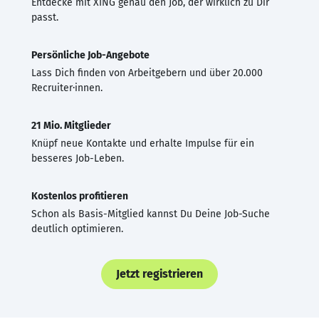
Entdecke mit XING genau den Job, der wirklich zu Dir
passt.
Persönliche Job-Angebote
Lass Dich finden von Arbeitgebern und über 20.000
Recruiter·innen.
21 Mio. Mitglieder
Knüpf neue Kontakte und erhalte Impulse für ein
besseres Job-Leben.
Kostenlos profitieren
Schon als Basis-Mitglied kannst Du Deine Job-Suche
deutlich optimieren.
Jetzt registrieren