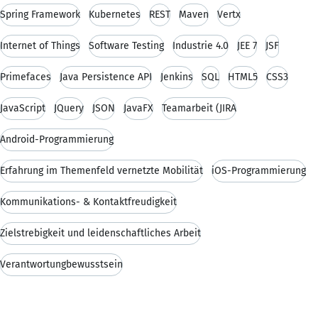
Spring Framework
Kubernetes
REST
Maven
Vertx
Internet of Things
Software Testing
Industrie 4.0
JEE 7
JSF
Primefaces
Java Persistence API
Jenkins
SQL
HTML5
CSS3
JavaScript
JQuery
JSON
JavaFX
Teamarbeit (JIRA
Android-Programmierung
Erfahrung im Themenfeld vernetzte Mobilität
iOS-Programmierung
Kommunikations- & Kontaktfreudigkeit
Zielstrebigkeit und leidenschaftliches Arbeit
Verantwortungbewusstsein