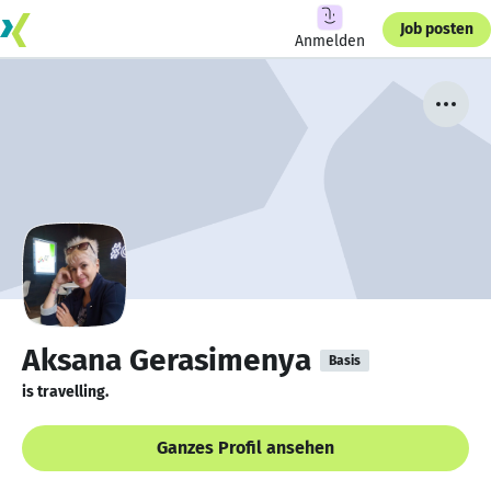
Job posten
Anmelden
Aksana Gerasimenya
Basis
is travelling.
Ganzes Profil ansehen