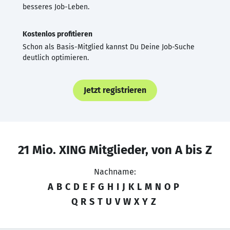
besseres Job-Leben.
Kostenlos profitieren
Schon als Basis-Mitglied kannst Du Deine Job-Suche
deutlich optimieren.
Jetzt registrieren
21 Mio. XING Mitglieder, von A bis Z
Nachname:
A
B
C
D
E
F
G
H
I
J
K
L
M
N
O
P
Q
R
S
T
U
V
W
X
Y
Z