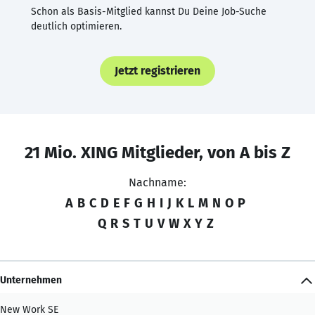
Schon als Basis-Mitglied kannst Du Deine Job-Suche
deutlich optimieren.
Jetzt registrieren
21 Mio. XING Mitglieder, von A bis Z
Nachname:
A
B
C
D
E
F
G
H
I
J
K
L
M
N
O
P
Q
R
S
T
U
V
W
X
Y
Z
Unternehmen
New Work SE