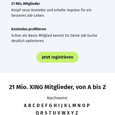
21 Mio. Mitglieder
Knüpf neue Kontakte und erhalte Impulse für ein
besseres Job-Leben.
Kostenlos profitieren
Schon als Basis-Mitglied kannst Du Deine Job-Suche
deutlich optimieren.
Jetzt registrieren
21 Mio. XING Mitglieder, von A bis Z
Nachname:
A
B
C
D
E
F
G
H
I
J
K
L
M
N
O
P
Q
R
S
T
U
V
W
X
Y
Z