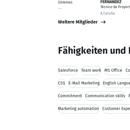
FERNANDEZ
Sistemas
Técnico de Proyec
---
A Coruña
Weitere Mitglieder
Fähigkeiten und 
Salesforce
Team work
MS Office
Co
CSS
E-Mail Marketing
English Langu
Commitment
Communication skills
Marketing automation
Customer Exp