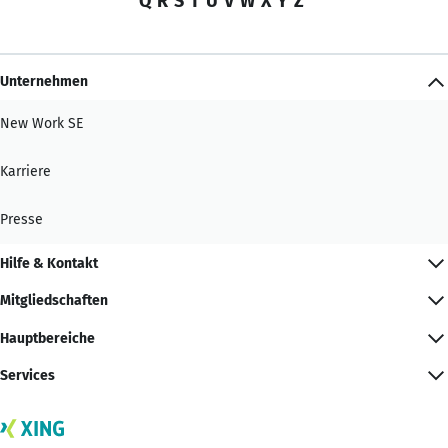
Q
R
S
T
U
V
W
X
Y
Z
Unternehmen
New Work SE
Karriere
Presse
Hilfe & Kontakt
Mitgliedschaften
Hauptbereiche
Services