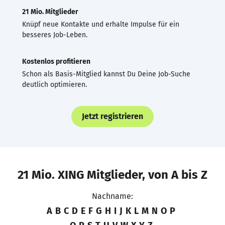
21 Mio. Mitglieder
Knüpf neue Kontakte und erhalte Impulse für ein
besseres Job-Leben.
Kostenlos profitieren
Schon als Basis-Mitglied kannst Du Deine Job-Suche
deutlich optimieren.
Jetzt registrieren
21 Mio. XING Mitglieder, von A bis Z
Nachname:
A
B
C
D
E
F
G
H
I
J
K
L
M
N
O
P