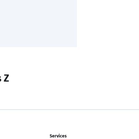
s Z
Services