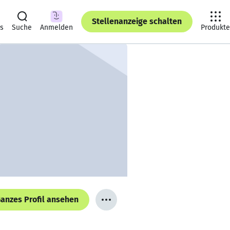
Stellenanzeige schalten
ts
Suche
Anmelden
Produkte
anzes Profil ansehen