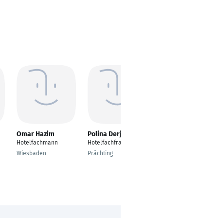
Omar Hazim
Polina Derjagin
Janine Vermeegen
Hotelfachmann
Hotelfachfrau
---
Wiesbaden
Prächting
Solingen