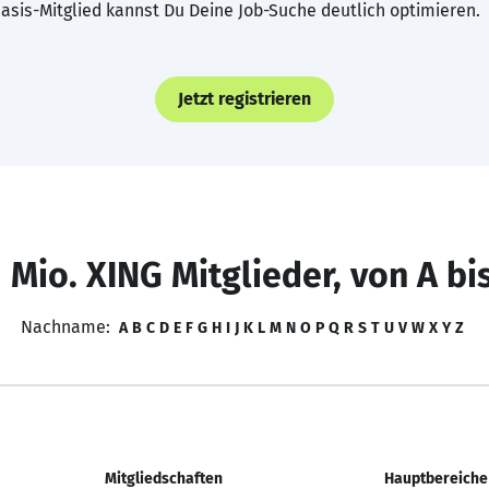
asis-Mitglied kannst Du Deine Job-Suche deutlich optimieren.
Jetzt registrieren
 Mio. XING Mitglieder, von A bi
Nachname:
A
B
C
D
E
F
G
H
I
J
K
L
M
N
O
P
Q
R
S
T
U
V
W
X
Y
Z
Mitgliedschaften
Hauptbereiche